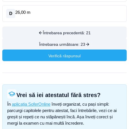
26,00 m
D
Întrebarea precedentă:
21
Întrebarea următoare:
23
Verifică răspunsul
Vrei să iei atestatul fără stres?
În
aplicația SoferOnline
înveți organizat, cu pași simpli:
parcurgi capitolele pentru atestat, faci întrebările, vezi ce ai
greșit și repeți ce nu stăpânești încă. Așa înveți corect și
mergi la examen cu mai multă încredere.