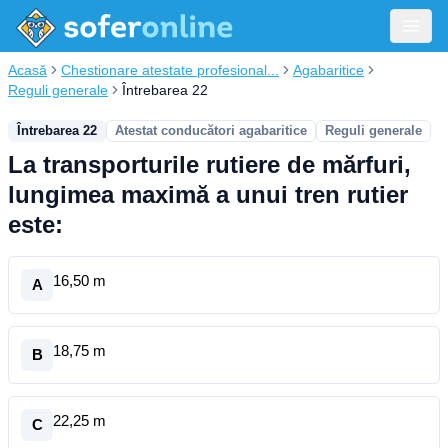
Acasă
Chestionare atestate profesional...
Agabaritice
Reguli generale
Întrebarea 22
Întrebarea 22
Atestat conducători agabaritice
Reguli generale
La transporturile rutiere de mărfuri,
lungimea maximă a unui tren rutier
este:
16,50 m
A
18,75 m
B
22,25 m
C