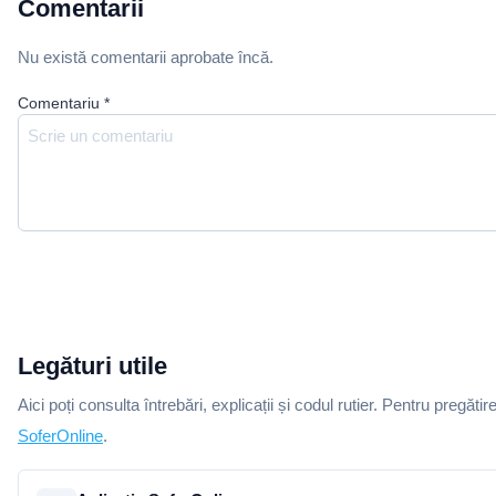
Comentarii
Nu există comentarii aprobate încă.
Comentariu
*
Legături utile
Aici poți consulta întrebări, explicații și codul rutier. Pentru pregătir
SoferOnline
.