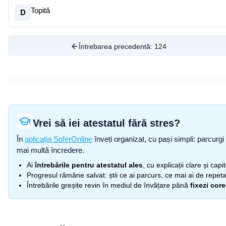
Topită
D
Întrebarea precedentă:
124
Vrei să iei atestatul fără stres?
În
aplicația SoferOnline
înveți organizat, cu pași simpli: parcurgi 
mai multă încredere.
Ai
întrebările pentru atestatul ales
, cu explicații clare și cap
Progresul rămâne salvat: știi ce ai parcurs, ce mai ai de repetat
Întrebările greșite revin în mediul de învățare până
fixezi cor