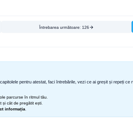
Întrebarea următoare:
126
capitolele pentru atestat, faci întrebările, vezi ce ai greșit și repeți 
itole parcurse în ritmul tău.
 și cât de pregătit ești.
ect informația
.