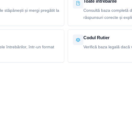
Toate întrebările
le stăpânești și mergi pregătit la
Consultă baza completă de 
răspunsuri corecte și explic
Codul Rutier
e întrebărilor, într-un format
Verifică baza legală dacă v