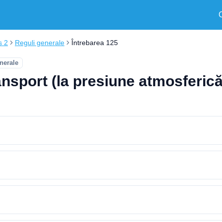
s 2
Reguli generale
Întrebarea 125
nerale
ansport (la presiune atmosferic