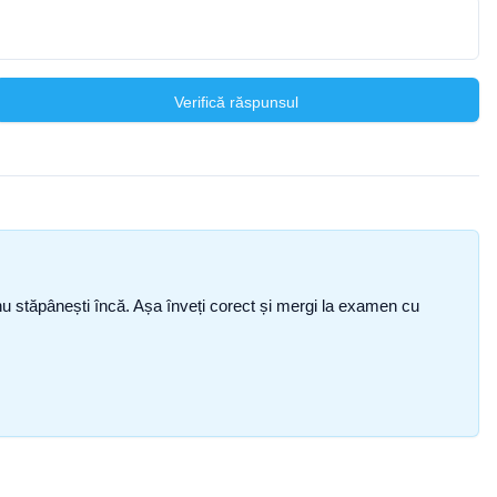
Verifică răspunsul
ce nu stăpânești încă. Așa înveți corect și mergi la examen cu