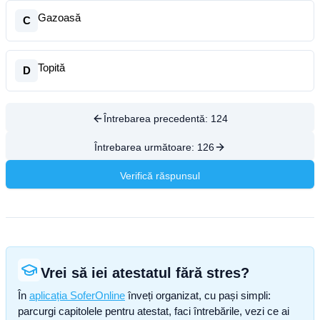
Gazoasă
C
Topită
D
Întrebarea precedentă:
124
Întrebarea următoare:
126
Verifică răspunsul
Vrei să iei atestatul fără stres?
În
aplicația SoferOnline
înveți organizat, cu pași simpli:
parcurgi capitolele pentru atestat, faci întrebările, vezi ce ai