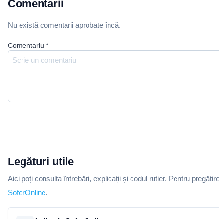
Comentarii
Nu există comentarii aprobate încă.
Comentariu
*
Legături utile
Aici poți consulta întrebări, explicații și codul rutier. Pentru pregătir
SoferOnline
.