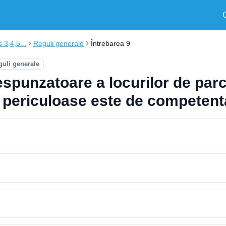
s 3,4,5...
Reguli generale
Întrebarea 9
guli generale
espunzatoare a locurilor de parc
r periculoase este de competent