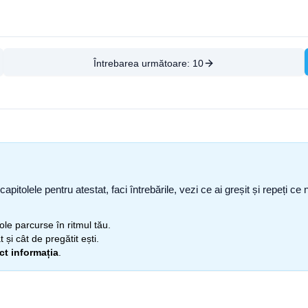
Întrebarea următoare:
10
capitolele pentru atestat, faci întrebările, vezi ce ai greșit și repeți 
itole parcurse în ritmul tău.
 și cât de pregătit ești.
ect informația
.