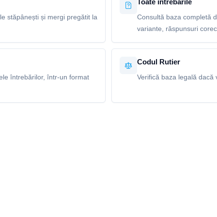
Toate întrebările
le stăpânești și mergi pregătit la
Consultă baza completă de 
variante, răspunsuri corecte
Codul Rutier
e întrebărilor, într-un format
Verifică baza legală dacă v