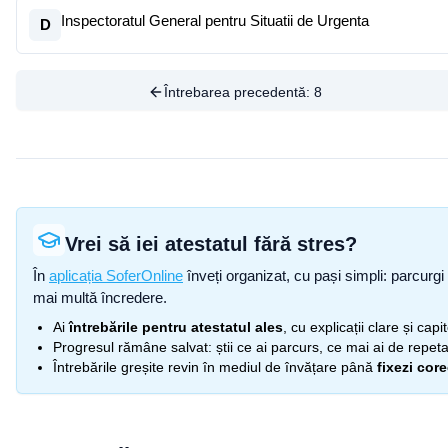
Inspectoratul General pentru Situatii de Urgenta
D
Întrebarea precedentă:
8
Vrei să iei atestatul fără stres?
În
aplicația SoferOnline
înveți organizat, cu pași simpli: parcurgi 
mai multă încredere.
Ai
întrebările pentru atestatul ales
, cu explicații clare și cap
Progresul rămâne salvat: știi ce ai parcurs, ce mai ai de repetat
Întrebările greșite revin în mediul de învățare până
fixezi cor