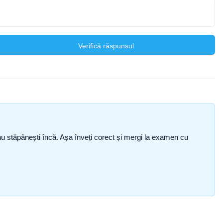
Verifică răspunsul
ce nu stăpânești încă. Așa înveți corect și mergi la examen cu