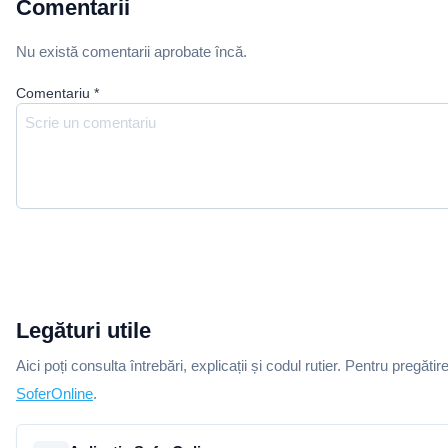
Comentarii
Nu există comentarii aprobate încă.
Comentariu
*
Legături utile
Aici poți consulta întrebări, explicații și codul rutier. Pentru pregătir
SoferOnline
.