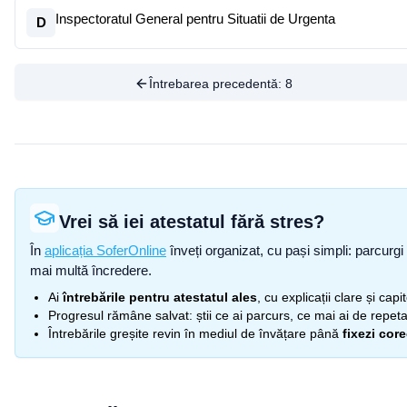
Inspectoratul General pentru Situatii de Urgenta
D
Întrebarea precedentă:
8
Vrei să iei atestatul fără stres?
În
aplicația SoferOnline
înveți organizat, cu pași simpli: parcurgi 
mai multă încredere.
Ai
întrebările pentru atestatul ales
, cu explicații clare și cap
Progresul rămâne salvat: știi ce ai parcurs, ce mai ai de repetat
Întrebările greșite revin în mediul de învățare până
fixezi cor