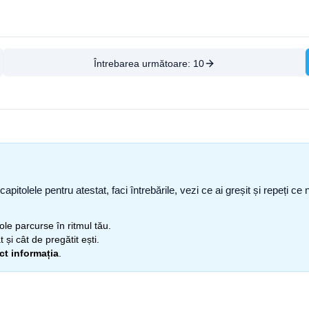
Întrebarea următoare:
10
capitolele pentru atestat, faci întrebările, vezi ce ai greșit și repeți 
itole parcurse în ritmul tău.
 și cât de pregătit ești.
ect informația
.