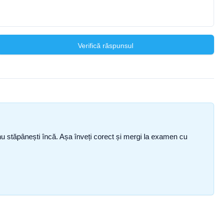
Verifică răspunsul
ce nu stăpânești încă. Așa înveți corect și mergi la examen cu