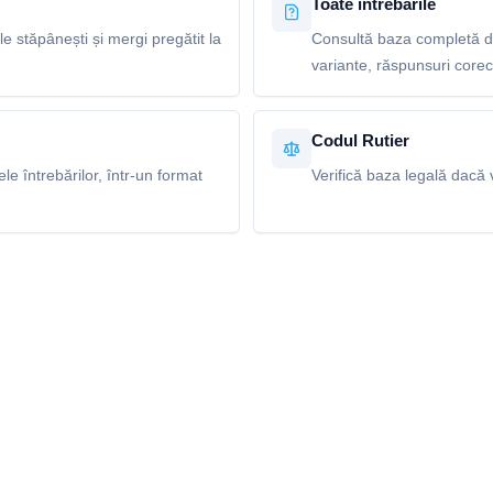
Toate întrebările
le stăpânești și mergi pregătit la
Consultă baza completă de 
variante, răspunsuri corecte
Codul Rutier
e întrebărilor, într-un format
Verifică baza legală dacă v