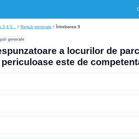
s 3,4,5...
Reguli generale
Întrebarea 9
guli generale
espunzatoare a locurilor de parc
r periculoase este de competent