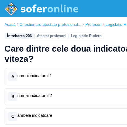
Acasă
Chestionare atestate profesional...
Profesori
Legislatie R
Întrebarea 206
Atestat profesori
Legislatie Rutiera
Care dintre cele doua indicato
viteza?
numai indicatorul 1
A
numai indicatorul 2
B
ambele indicatoare
C