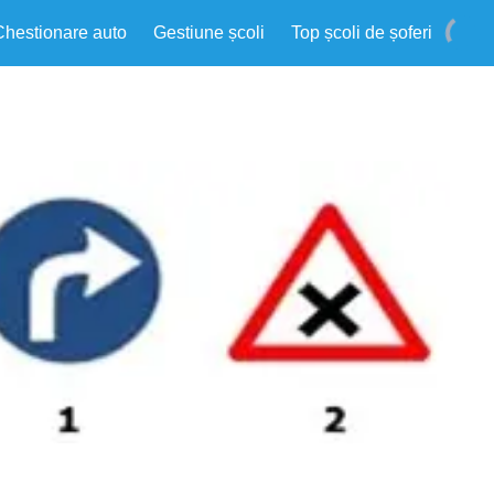
Chestionare auto
Gestiune școli
Top școli de șoferi