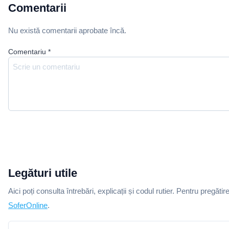
Comentarii
Nu există comentarii aprobate încă.
Comentariu
*
Legături utile
Aici poți consulta întrebări, explicații și codul rutier. Pentru pregătir
SoferOnline
.