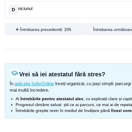
niciunul
D
Întrebarea precedentă:
205
Întrebarea următoar
Vrei să iei atestatul fără stres?
În
aplicația SoferOnline
înveți organizat, cu pași simpli: parcurgi 
mai multă încredere.
Ai
întrebările pentru atestatul ales
, cu explicații clare și cap
Progresul rămâne salvat: știi ce ai parcurs, ce mai ai de repetat
Întrebările greșite revin în mediul de învățare până
fixezi cor