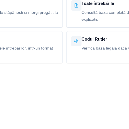
Toate întrebările
le stăpânești și mergi pregătit la
Consultă baza completă de 
explicații.
Codul Rutier
e întrebărilor, într-un format
Verifică baza legală dacă v