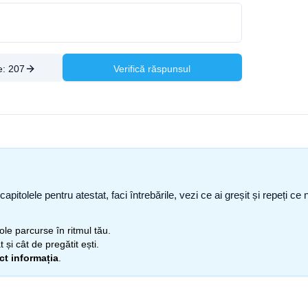
e:
207
Verifică răspunsul
capitolele pentru atestat, faci întrebările, vezi ce ai greșit și repeți 
itole parcurse în ritmul tău.
 și cât de pregătit ești.
ect informația
.