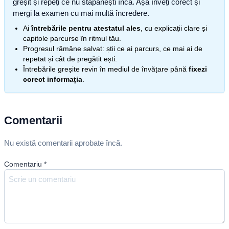
greșit și repeți ce nu stăpânești încă. Așa înveți corect și
mergi la examen cu mai multă încredere.
Ai
întrebările pentru atestatul ales
, cu explicații clare și
capitole parcurse în ritmul tău.
Progresul rămâne salvat: știi ce ai parcurs, ce mai ai de
repetat și cât de pregătit ești.
Întrebările greșite revin în mediul de învățare până
fixezi
corect informația
.
Comentarii
Nu există comentarii aprobate încă.
Comentariu
*