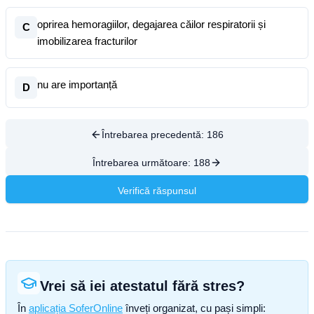
oprirea hemoragiilor, degajarea căilor respiratorii și
C
imobilizarea fracturilor
nu are importanță
D
Întrebarea precedentă:
186
Întrebarea următoare:
188
Verifică răspunsul
Vrei să iei atestatul fără stres?
În
aplicația SoferOnline
înveți organizat, cu pași simpli: