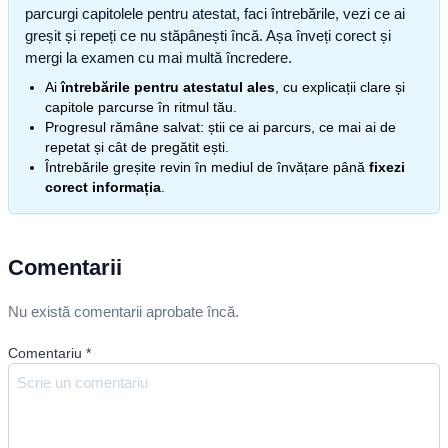
parcurgi capitolele pentru atestat, faci întrebările, vezi ce ai
greșit și repeți ce nu stăpânești încă. Așa înveți corect și
mergi la examen cu mai multă încredere.
Ai
întrebările pentru atestatul ales
, cu explicații clare și
capitole parcurse în ritmul tău.
Progresul rămâne salvat: știi ce ai parcurs, ce mai ai de
repetat și cât de pregătit ești.
Întrebările greșite revin în mediul de învățare până
fixezi
corect informația
.
Comentarii
Nu există comentarii aprobate încă.
Comentariu
*