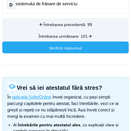
sistemului de frânare de serviciu
D
Întrebarea precedentă:
99
Întrebarea următoare:
101
Verifică răspunsul
Vrei să iei atestatul fără stres?
În
aplicația SoferOnline
înveți organizat, cu pași simpli:
parcurgi capitolele pentru atestat, faci întrebările, vezi ce ai
greșit și repeți ce nu stăpânești încă. Așa înveți corect și
mergi la examen cu mai multă încredere.
Ai
întrebările pentru atestatul ales
, cu explicații clare și
capitole parcurse în ritmul tău.