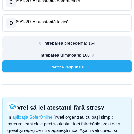
60/1897 = substanță comburantă
C
60/1897 = substanță toxică
D
Întrebarea precedentă:
164
Întrebarea următoare:
166
Verifică răspunsul
Vrei să iei atestatul fără stres?
În
aplicația SoferOnline
înveți organizat, cu pași simpli:
parcurgi capitolele pentru atestat, faci întrebările, vezi ce ai
greșit și repeți ce nu stăpânești încă. Așa înveți corect și