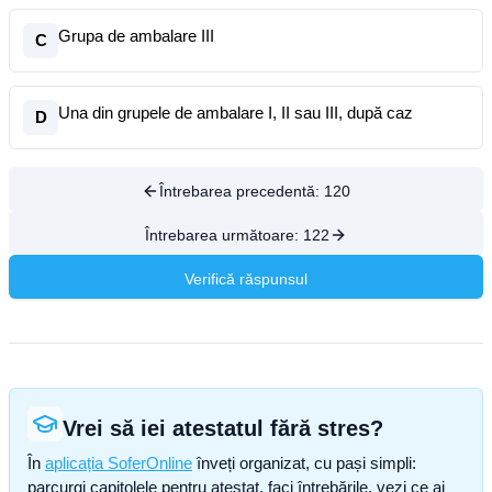
Grupa de ambalare III
C
Una din grupele de ambalare I, II sau III, după caz
D
Întrebarea precedentă:
120
Întrebarea următoare:
122
Verifică răspunsul
Vrei să iei atestatul fără stres?
În
aplicația SoferOnline
înveți organizat, cu pași simpli:
parcurgi capitolele pentru atestat, faci întrebările, vezi ce ai