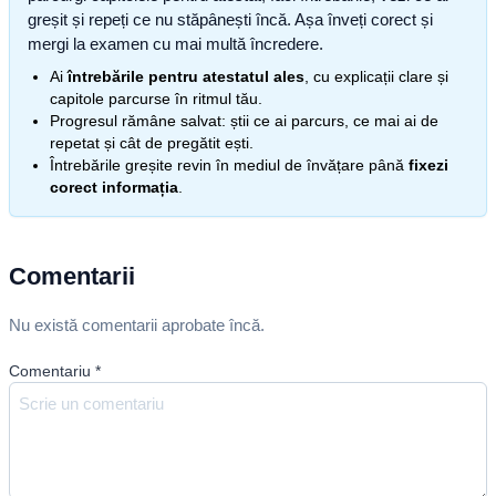
greșit și repeți ce nu stăpânești încă. Așa înveți corect și
mergi la examen cu mai multă încredere.
Ai
întrebările pentru atestatul ales
, cu explicații clare și
capitole parcurse în ritmul tău.
Progresul rămâne salvat: știi ce ai parcurs, ce mai ai de
repetat și cât de pregătit ești.
Întrebările greșite revin în mediul de învățare până
fixezi
corect informația
.
Comentarii
Nu există comentarii aprobate încă.
Comentariu
*