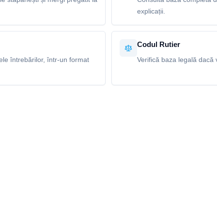
explicații.
Codul Rutier
e întrebărilor, într-un format
Verifică baza legală dacă v