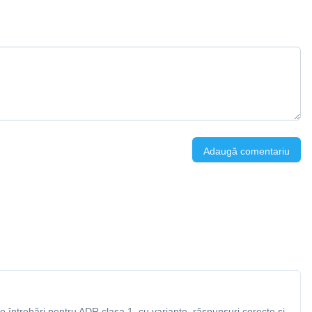
Adaugă comentariu
 întrebări pentru ADR clasa 1, cu variante, răspunsuri corecte și