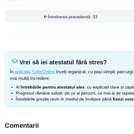
Întrebarea precedentă:
33
Vrei să iei atestatul fără stres?
În
aplicația SoferOnline
înveți organizat, cu pași simpli: parcurgi 
mai multă încredere.
Ai
întrebările pentru atestatul ales
, cu explicații clare și cap
Progresul rămâne salvat: știi ce ai parcurs, ce mai ai de repetat
Întrebările greșite revin în mediul de învățare până
fixezi cor
Comentarii