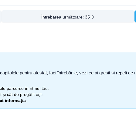
Întrebarea următoare:
35
capitolele pentru atestat, faci întrebările, vezi ce ai greșit și repeți 
itole parcurse în ritmul tău.
 și cât de pregătit ești.
ect informația
.