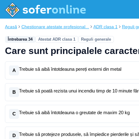
Acasă
Chestionare atestate profesional...
ADR clasa 1
Reguli g
Întrebarea 34
Atestat ADR clasa 1
Reguli generale
Care sunt principalele caracter
Trebuie să aibă întotdeauna pereți externi din metal
A
Trebuie să poată rezista unui incendiu timp de 10 minute fă
B
Trebuie să aibă întotdeauna o greutate de maxim 20 kg
C
Trebuie să protejeze produsele, să împiedice pierderile și 
D