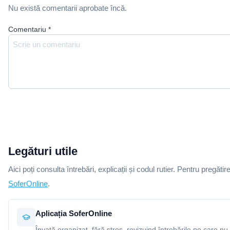
Nu există comentarii aprobate încă.
Comentariu
*
Legături utile
Aici poți consulta întrebări, explicații și codul rutier. Pentru pregătir
SoferOnline
.
Aplicația SoferOnline
Învață organizat, fără stres, revizuind întrebările pe care nu 