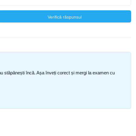
Verifică răspunsul
ce nu stăpânești încă. Așa înveți corect și mergi la examen cu