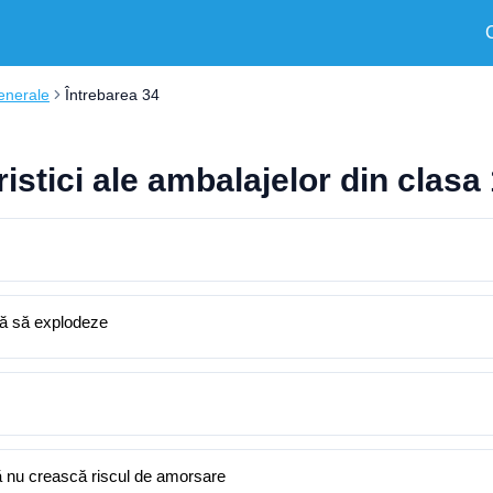
enerale
Întrebarea 34
istici ale ambalajelor din clasa 
ră să explodeze
să nu crească riscul de amorsare