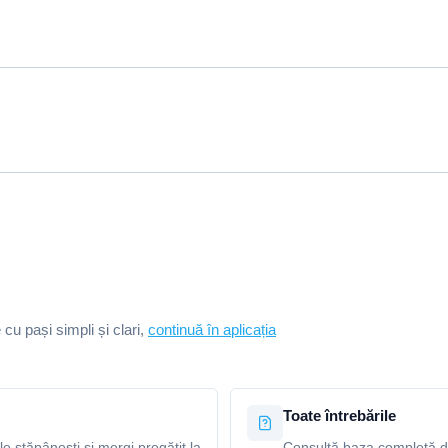
e cu pași simpli și clari,
continuă în aplicația
Toate întrebările
le stăpânești și mergi pregătit la
Consultă baza completă de