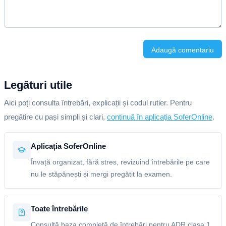
Adaugă comentariu
Legături utile
Aici poți consulta întrebări, explicații și codul rutier. Pentru
pregătire cu pași simpli și clari,
continuă în aplicația SoferOnline
.
Aplicația SoferOnline
Învață organizat, fără stres, revizuind întrebările pe care
nu le stăpânești și mergi pregătit la examen.
Toate întrebările
Consultă baza completă de întrebări pentru ADR clasa 1,