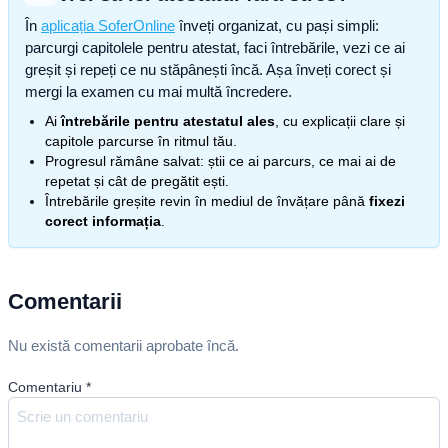
În
aplicația SoferOnline
înveți organizat, cu pași simpli:
parcurgi capitolele pentru atestat, faci întrebările, vezi ce ai
greșit și repeți ce nu stăpânești încă. Așa înveți corect și
mergi la examen cu mai multă încredere.
Ai
întrebările pentru atestatul ales
, cu explicații clare și
capitole parcurse în ritmul tău.
Progresul rămâne salvat: știi ce ai parcurs, ce mai ai de
repetat și cât de pregătit ești.
Întrebările greșite revin în mediul de învățare până
fixezi
corect informația
.
Comentarii
Nu există comentarii aprobate încă.
Comentariu
*