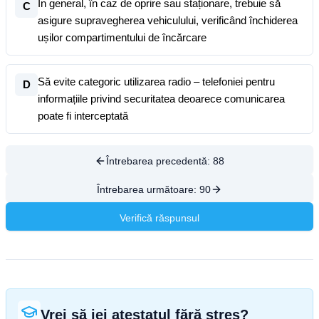
În general, în caz de oprire sau staționare, trebuie să
C
asigure supravegherea vehiculului, verificând închiderea
ușilor compartimentului de încărcare
Să evite categoric utilizarea radio – telefoniei pentru
D
informațiile privind securitatea deoarece comunicarea
poate fi interceptată
Întrebarea precedentă:
88
Întrebarea următoare:
90
Verifică răspunsul
Vrei să iei atestatul fără stres?