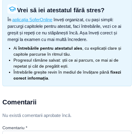
Vrei să iei atestatul fără stres?
În
aplicația SoferOnline
înveți organizat, cu pași simpli:
parcurgi capitolele pentru atestat, faci întrebările, vezi ce ai
greșit și repeți ce nu stăpânești încă. Așa înveți corect și
mergi la examen cu mai multă încredere.
Ai
întrebările pentru atestatul ales
, cu explicații clare și
capitole parcurse în ritmul tău.
Progresul rămâne salvat: știi ce ai parcurs, ce mai ai de
repetat și cât de pregătit ești.
Întrebările greșite revin în mediul de învățare până
fixezi
corect informația
.
Comentarii
Nu există comentarii aprobate încă.
Comentariu
*