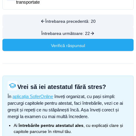
transportate
Întrebarea precedentă:
20
Întrebarea următoare:
22
Verifică răspunsul
Vrei să iei atestatul fără stres?
În
aplicația SoferOnline
înveți organizat, cu pași simpli:
parcurgi capitolele pentru atestat, faci întrebările, vezi ce ai
greșit și repeți ce nu stăpânești încă. Așa înveți corect și
mergi la examen cu mai multă încredere.
Ai
întrebările pentru atestatul ales
, cu explicații clare și
capitole parcurse în ritmul tău.