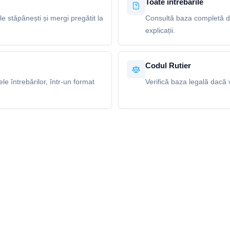
Toate întrebările
le stăpânești și mergi pregătit la
Consultă baza completă de
explicații.
Codul Rutier
e întrebărilor, într-un format
Verifică baza legală dacă v