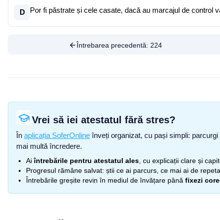
Por fi păstrate și cele casate, dacă au marcajul de control va
D
Întrebarea precedentă:
224
Vrei să iei atestatul fără stres?
În
aplicația SoferOnline
înveți organizat, cu pași simpli: parcurgi 
mai multă încredere.
Ai
întrebările pentru atestatul ales
, cu explicații clare și cap
Progresul rămâne salvat: știi ce ai parcurs, ce mai ai de repetat
Întrebările greșite revin în mediul de învățare până
fixezi cor