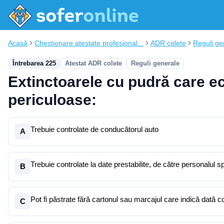
Acasă
Chestionare atestate profesional...
ADR colete
Reguli ge
Întrebarea 225
Atestat ADR colete
Reguli generale
Extinctoarele cu pudră care e
periculoase:
Trebuie controlate de conducătorul auto
A
Trebuie controlate la date prestabilite, de către personalul sp
B
Pot fi păstrate fără cartonul sau marcajul care indică dată co
C