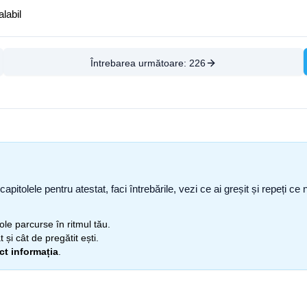
labil
Întrebarea următoare:
226
capitolele pentru atestat, faci întrebările, vezi ce ai greșit și repeți 
itole parcurse în ritmul tău.
 și cât de pregătit ești.
ect informația
.