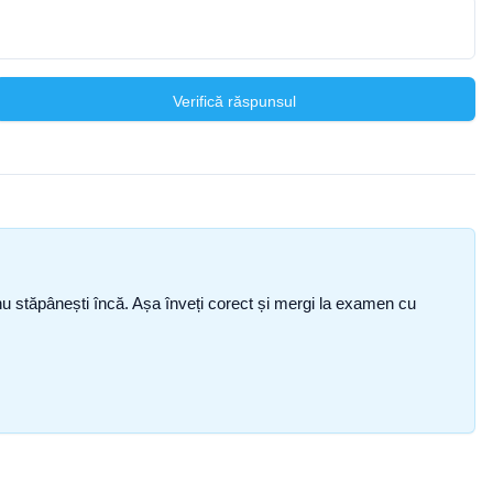
Verifică răspunsul
ce nu stăpânești încă. Așa înveți corect și mergi la examen cu