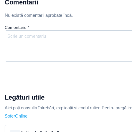
Comentarii
Nu există comentarii aprobate încă.
Comentariu
*
Legături utile
Aici poți consulta întrebări, explicații și codul rutier. Pentru pregătir
SoferOnline
.