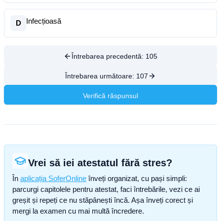
Infecțioasă
D
Întrebarea precedentă:
105
Întrebarea următoare:
107
Verifică răspunsul
Vrei să iei atestatul fără stres?
În
aplicația SoferOnline
înveți organizat, cu pași simpli:
parcurgi capitolele pentru atestat, faci întrebările, vezi ce ai
greșit și repeți ce nu stăpânești încă. Așa înveți corect și
mergi la examen cu mai multă încredere.