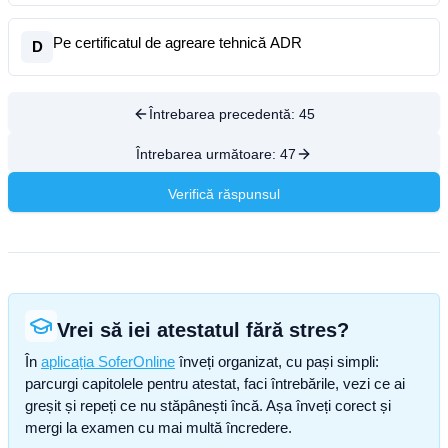
Pe certificatul de agreare tehnică ADR
D
Întrebarea precedentă:
45
Întrebarea următoare:
47
Verifică răspunsul
Vrei să iei atestatul fără stres?
În
aplicația SoferOnline
înveți organizat, cu pași simpli:
parcurgi capitolele pentru atestat, faci întrebările, vezi ce ai
greșit și repeți ce nu stăpânești încă. Așa înveți corect și
mergi la examen cu mai multă încredere.