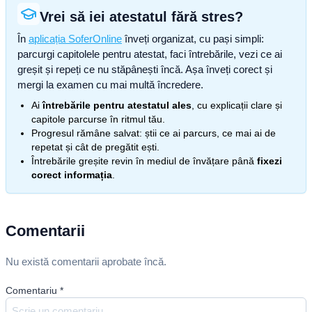
Vrei să iei atestatul fără stres?
În
aplicația SoferOnline
înveți organizat, cu pași simpli:
parcurgi capitolele pentru atestat, faci întrebările, vezi ce ai
greșit și repeți ce nu stăpânești încă. Așa înveți corect și
mergi la examen cu mai multă încredere.
Ai
întrebările pentru atestatul ales
, cu explicații clare și
capitole parcurse în ritmul tău.
Progresul rămâne salvat: știi ce ai parcurs, ce mai ai de
repetat și cât de pregătit ești.
Întrebările greșite revin în mediul de învățare până
fixezi
corect informația
.
Comentarii
Nu există comentarii aprobate încă.
Comentariu
*