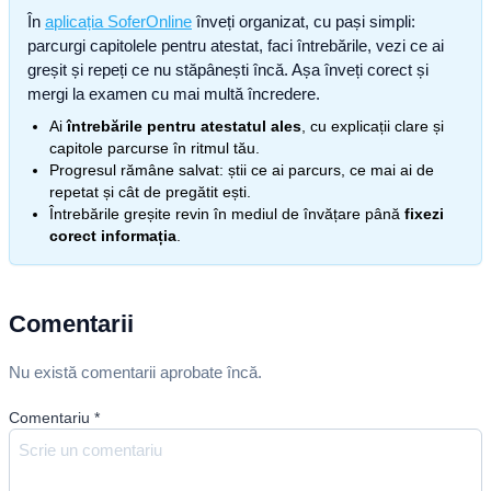
În
aplicația SoferOnline
înveți organizat, cu pași simpli:
parcurgi capitolele pentru atestat, faci întrebările, vezi ce ai
greșit și repeți ce nu stăpânești încă. Așa înveți corect și
mergi la examen cu mai multă încredere.
Ai
întrebările pentru atestatul ales
, cu explicații clare și
capitole parcurse în ritmul tău.
Progresul rămâne salvat: știi ce ai parcurs, ce mai ai de
repetat și cât de pregătit ești.
Întrebările greșite revin în mediul de învățare până
fixezi
corect informația
.
Comentarii
Nu există comentarii aprobate încă.
Comentariu
*