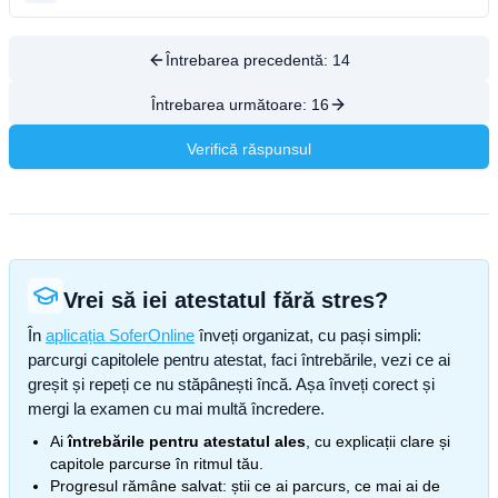
Întrebarea precedentă:
14
Întrebarea următoare:
16
Verifică răspunsul
Vrei să iei atestatul fără stres?
În
aplicația SoferOnline
înveți organizat, cu pași simpli:
parcurgi capitolele pentru atestat, faci întrebările, vezi ce ai
greșit și repeți ce nu stăpânești încă. Așa înveți corect și
mergi la examen cu mai multă încredere.
Ai
întrebările pentru atestatul ales
, cu explicații clare și
capitole parcurse în ritmul tău.
Progresul rămâne salvat: știi ce ai parcurs, ce mai ai de