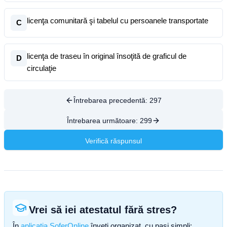
licenţa comunitară şi tabelul cu persoanele transportate
C
licenţa de traseu în original însoţită de graficul de
D
circulaţie
Întrebarea precedentă:
297
Întrebarea următoare:
299
Verifică răspunsul
Vrei să iei atestatul fără stres?
În
aplicația SoferOnline
înveți organizat, cu pași simpli: