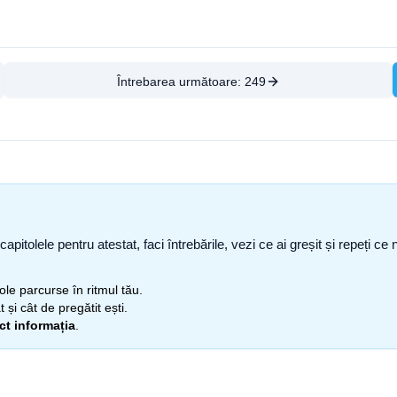
Întrebarea următoare:
249
capitolele pentru atestat, faci întrebările, vezi ce ai greșit și repeți 
itole parcurse în ritmul tău.
 și cât de pregătit ești.
ect informația
.