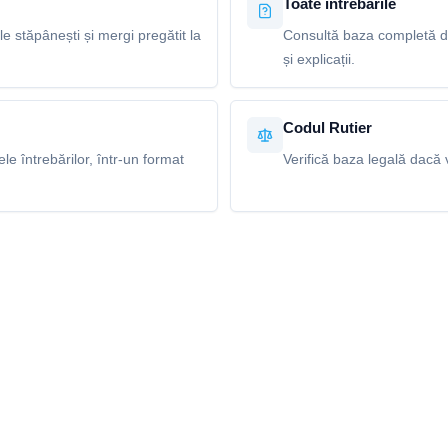
Toate întrebările
le stăpânești și mergi pregătit la
Consultă baza completă de
și explicații.
Codul Rutier
e întrebărilor, într-un format
Verifică baza legală dacă v