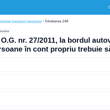
mentari transport persoane
Întrebarea 248
rsoane
 O.G. nr. 27/2011, la bordul aut
rsoane în cont propriu trebuie să