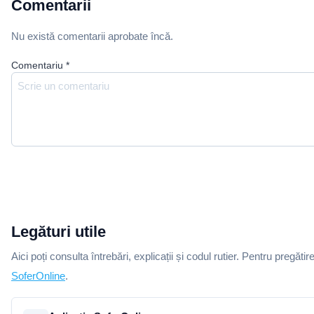
Comentarii
Nu există comentarii aprobate încă.
Comentariu
*
Legături utile
Aici poți consulta întrebări, explicații și codul rutier. Pentru pregătir
SoferOnline
.