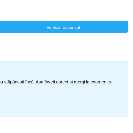
Verifică răspunsul
ce nu stăpânești încă. Așa înveți corect și mergi la examen cu