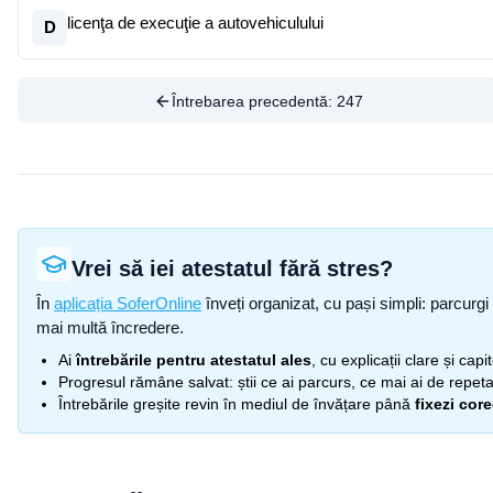
licenţa de execuţie a autovehiculului
D
Întrebarea precedentă:
247
Vrei să iei atestatul fără stres?
În
aplicația SoferOnline
înveți organizat, cu pași simpli: parcurgi 
mai multă încredere.
Ai
întrebările pentru atestatul ales
, cu explicații clare și cap
Progresul rămâne salvat: știi ce ai parcurs, ce mai ai de repetat
Întrebările greșite revin în mediul de învățare până
fixezi cor