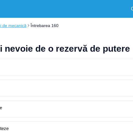
ni de mecanică
Întrebarea 160
ţi nevoie de o rezervă de puter
ze
iteze