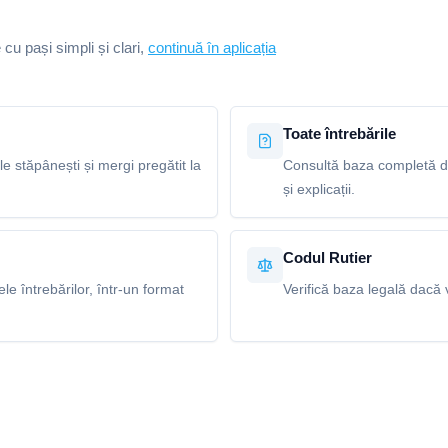
e cu pași simpli și clari,
continuă în aplicația
Toate întrebările
le stăpânești și mergi pregătit la
Consultă baza completă de
și explicații.
Codul Rutier
e întrebărilor, într-un format
Verifică baza legală dacă v