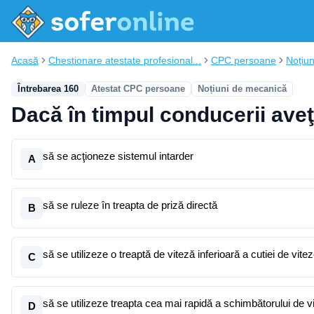
Acasă
Chestionare atestate profesional...
CPC persoane
Noțiu
Întrebarea 160
Atestat CPC persoane
Noțiuni de mecanică
Dacă în timpul conducerii ave
să se acţioneze sistemul intarder
A
să se ruleze în treapta de priză directă
B
să se utilizeze o treaptă de viteză inferioară a cutiei de vite
C
să se utilizeze treapta cea mai rapidă a schimbătorului de v
D