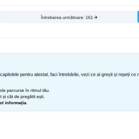
Întrebarea următoare:
161
capitolele pentru atestat, faci întrebările, vezi ce ai greșit și repeți 
itole parcurse în ritmul tău.
 și cât de pregătit ești.
ect informația
.