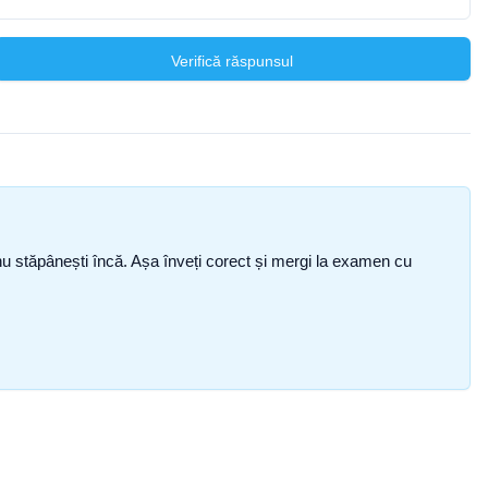
Verifică răspunsul
ce nu stăpânești încă. Așa înveți corect și mergi la examen cu