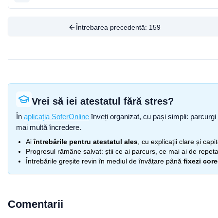
Întrebarea precedentă:
159
Vrei să iei atestatul fără stres?
În
aplicația SoferOnline
înveți organizat, cu pași simpli: parcurgi 
mai multă încredere.
Ai
întrebările pentru atestatul ales
, cu explicații clare și cap
Progresul rămâne salvat: știi ce ai parcurs, ce mai ai de repetat
Întrebările greșite revin în mediul de învățare până
fixezi cor
Comentarii