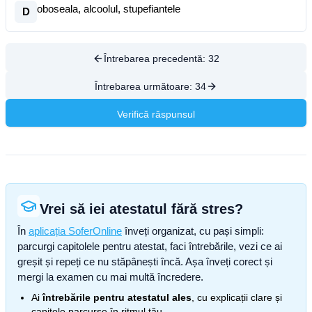
oboseala, alcoolul, stupefiantele
D
Întrebarea precedentă:
32
Întrebarea următoare:
34
Verifică răspunsul
Vrei să iei atestatul fără stres?
În
aplicația SoferOnline
înveți organizat, cu pași simpli:
parcurgi capitolele pentru atestat, faci întrebările, vezi ce ai
greșit și repeți ce nu stăpânești încă. Așa înveți corect și
mergi la examen cu mai multă încredere.
Ai
întrebările pentru atestatul ales
, cu explicații clare și
capitole parcurse în ritmul tău.