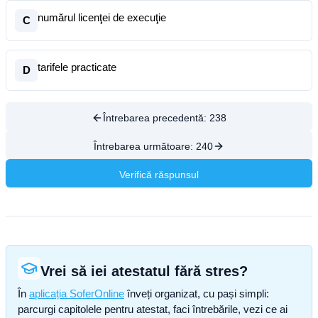
numărul licenţei de execuţie
C
tarifele practicate
D
Întrebarea precedentă:
238
Întrebarea următoare:
240
Verifică răspunsul
Vrei să iei atestatul fără stres?
În
aplicația SoferOnline
înveți organizat, cu pași simpli:
parcurgi capitolele pentru atestat, faci întrebările, vezi ce ai