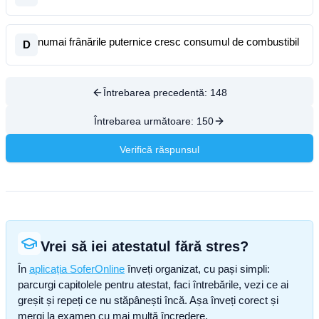
numai frânările puternice cresc consumul de combustibil
D
Întrebarea precedentă:
148
Întrebarea următoare:
150
Verifică răspunsul
Vrei să iei atestatul fără stres?
În
aplicația SoferOnline
înveți organizat, cu pași simpli:
parcurgi capitolele pentru atestat, faci întrebările, vezi ce ai
greșit și repeți ce nu stăpânești încă. Așa înveți corect și
mergi la examen cu mai multă încredere.