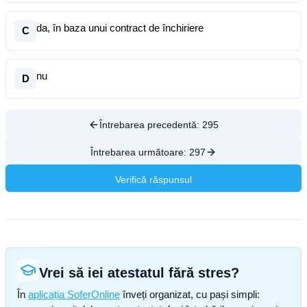
da, în baza unui contract de închiriere
C
nu
D
Întrebarea precedentă:
295
Întrebarea următoare:
297
Verifică răspunsul
Vrei să iei atestatul fără stres?
În
aplicația SoferOnline
înveți organizat, cu pași simpli: