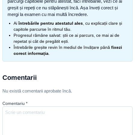
parcurgi capitolele pentru atestat, faci întrebările, vezi ce ai
greșit și repeți ce nu stăpânești încă. Așa înveți corect și
mergi la examen cu mai multă încredere.
Ai
întrebările pentru atestatul ales
, cu explicații clare și
capitole parcurse în ritmul tău.
Progresul rămâne salvat: știi ce ai parcurs, ce mai ai de
repetat și cât de pregătit ești.
Întrebările greșite revin în mediul de învățare până
fixezi
corect informația
.
Comentarii
Nu există comentarii aprobate încă.
Comentariu
*