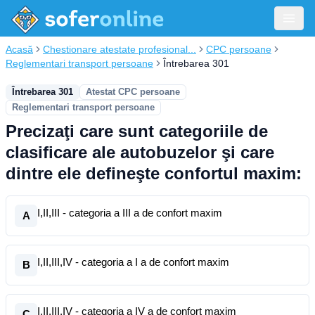
Acasă
Chestionare atestate profesional...
CPC persoane
Reglementari transport persoane
Întrebarea 301
Întrebarea 301
Atestat CPC persoane
Reglementari transport persoane
Precizaţi care sunt categoriile de
clasificare ale autobuzelor şi care
dintre ele defineşte confortul maxim:
I,II,III - categoria a III a de confort maxim
A
I,II,III,IV - categoria a I a de confort maxim
B
I,II,III,IV - categoria a IV a de confort maxim
C