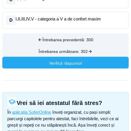
I,II,III,IV,V - categoria a V a de confort maxim
D
Întrebarea precedentă:
300
Întrebarea următoare:
302
Verifică răspunsul
Vrei să iei atestatul fără stres?
În
aplicația SoferOnline
înveți organizat, cu pași simpli:
parcurgi capitolele pentru atestat, faci întrebările, vezi ce ai
greșit și repeți ce nu stăpânești încă. Așa înveți corect și