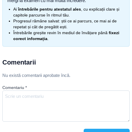
mergi la examen cu mai multă încredere.
Ai
întrebările pentru atestatul ales
, cu explicații clare și
capitole parcurse în ritmul tău.
Progresul rămâne salvat: știi ce ai parcurs, ce mai ai de
repetat și cât de pregătit ești.
Întrebările greșite revin în mediul de învățare până
fixezi
corect informația
.
Comentarii
Nu există comentarii aprobate încă.
Comentariu
*