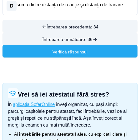
suma dintre distanţa de reacţie şi distanţa de frânare
D
Întrebarea precedentă:
34
Întrebarea următoare:
36
Verifică răspunsul
Vrei să iei atestatul fără stres?
În
aplicația SoferOnline
înveți organizat, cu pași simpli:
parcurgi capitolele pentru atestat, faci întrebările, vezi ce ai
greșit și repeți ce nu stăpânești încă. Așa înveți corect și
mergi la examen cu mai multă încredere.
Ai
întrebările pentru atestatul ales
, cu explicații clare și