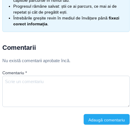
capitole parcurse în ritmul tău.
Progresul rămâne salvat: știi ce ai parcurs, ce mai ai de
repetat și cât de pregătit ești.
Întrebările greșite revin în mediul de învățare până
fixezi
corect informația
.
Comentarii
Nu există comentarii aprobate încă.
Comentariu
*
Adaugă comentariu