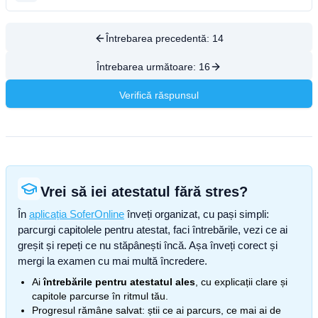
Întrebarea precedentă:
14
Întrebarea următoare:
16
Verifică răspunsul
Vrei să iei atestatul fără stres?
În
aplicația SoferOnline
înveți organizat, cu pași simpli:
parcurgi capitolele pentru atestat, faci întrebările, vezi ce ai
greșit și repeți ce nu stăpânești încă. Așa înveți corect și
mergi la examen cu mai multă încredere.
Ai
întrebările pentru atestatul ales
, cu explicații clare și
capitole parcurse în ritmul tău.
Progresul rămâne salvat: știi ce ai parcurs, ce mai ai de