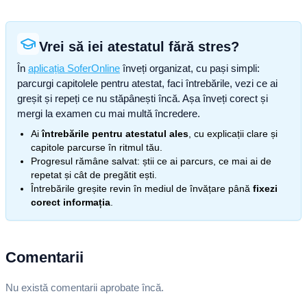
Vrei să iei atestatul fără stres?
În
aplicația SoferOnline
înveți organizat, cu pași simpli:
parcurgi capitolele pentru atestat, faci întrebările, vezi ce ai
greșit și repeți ce nu stăpânești încă. Așa înveți corect și
mergi la examen cu mai multă încredere.
Ai
întrebările pentru atestatul ales
, cu explicații clare și
capitole parcurse în ritmul tău.
Progresul rămâne salvat: știi ce ai parcurs, ce mai ai de
repetat și cât de pregătit ești.
Întrebările greșite revin în mediul de învățare până
fixezi
corect informația
.
Comentarii
Nu există comentarii aprobate încă.