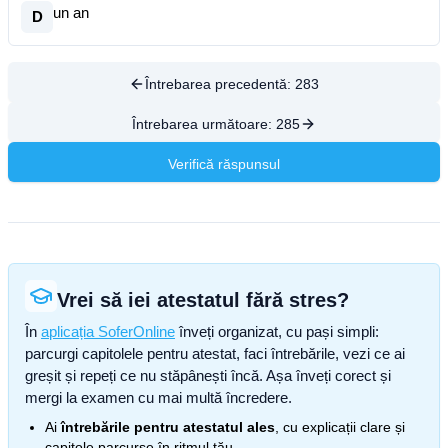
un an
D
Întrebarea precedentă:
283
Întrebarea următoare:
285
Verifică răspunsul
Vrei să iei atestatul fără stres?
În
aplicația SoferOnline
înveți organizat, cu pași simpli:
parcurgi capitolele pentru atestat, faci întrebările, vezi ce ai
greșit și repeți ce nu stăpânești încă. Așa înveți corect și
mergi la examen cu mai multă încredere.
Ai
întrebările pentru atestatul ales
, cu explicații clare și
capitole parcurse în ritmul tău.