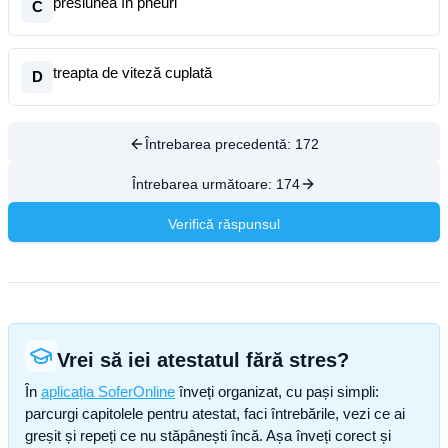
presiunea în pneuri
C
treapta de viteză cuplată
D
Întrebarea precedentă:
172
Întrebarea următoare:
174
Verifică răspunsul
Vrei să iei atestatul fără stres?
În
aplicația SoferOnline
înveți organizat, cu pași simpli:
parcurgi capitolele pentru atestat, faci întrebările, vezi ce ai
greșit și repeți ce nu stăpânești încă. Așa înveți corect și