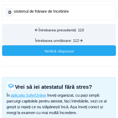
sistemul de frânare de încetinire
D
Întrebarea precedentă:
110
Întrebarea următoare:
112
Verifică răspunsul
Vrei să iei atestatul fără stres?
În
aplicația SoferOnline
înveți organizat, cu pași simpli:
parcurgi capitolele pentru atestat, faci întrebările, vezi ce ai
greșit și repeți ce nu stăpânești încă. Așa înveți corect și
mergi la examen cu mai multă încredere.