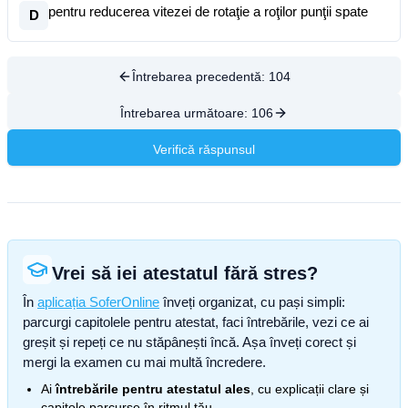
pentru reducerea vitezei de rotaţie a roţilor punţii spate
D
Întrebarea precedentă:
104
Întrebarea următoare:
106
Verifică răspunsul
Vrei să iei atestatul fără stres?
În
aplicația SoferOnline
înveți organizat, cu pași simpli:
parcurgi capitolele pentru atestat, faci întrebările, vezi ce ai
greșit și repeți ce nu stăpânești încă. Așa înveți corect și
mergi la examen cu mai multă încredere.
Ai
întrebările pentru atestatul ales
, cu explicații clare și
capitole parcurse în ritmul tău.