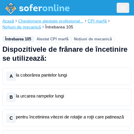
Acasă
Chestionare atestate profesional...
CPI marfă
Noțiuni de mecanică
Întrebarea 105
Întrebarea 105
Atestat CPI marfă
Noțiuni de mecanică
Dispozitivele de frânare de încetinire
se utilizează:
la coborârea pantelor lungi
A
la urcarea rampelor lungi
B
pentru încetinirea vitezei de rotaţie a roţii care patinează
C