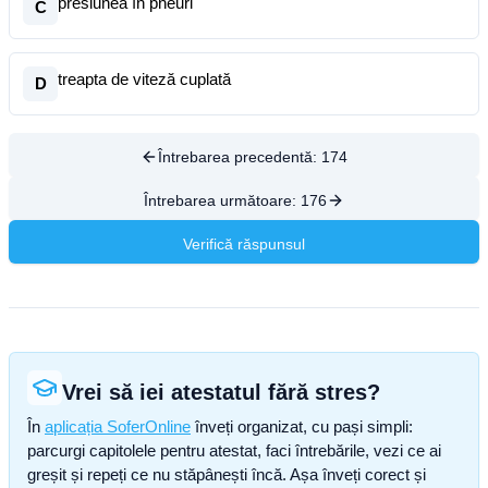
presiunea în pneuri
C
treapta de viteză cuplată
D
Întrebarea precedentă:
174
Întrebarea următoare:
176
Verifică răspunsul
Vrei să iei atestatul fără stres?
În
aplicația SoferOnline
înveți organizat, cu pași simpli:
parcurgi capitolele pentru atestat, faci întrebările, vezi ce ai
greșit și repeți ce nu stăpânești încă. Așa înveți corect și