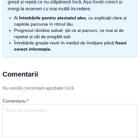
greșit și repeți ce nu stăpânești încă. Așa înveți corect și
mergi la examen cu mai multă încredere.
Ai
întrebările pentru atestatul ales
, cu explicații clare și
capitole parcurse în ritmul tău.
Progresul rămâne salvat: știi ce ai parcurs, ce mai ai de
repetat și cât de pregătit ești.
Întrebările greșite revin în mediul de învățare până
fixezi
corect informația
.
Comentarii
Nu există comentarii aprobate încă.
Comentariu
*