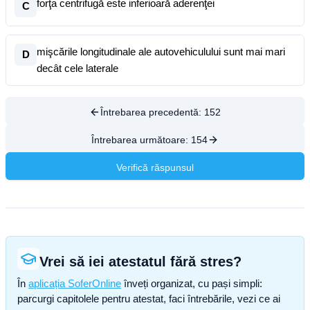
forţa centrifugă este inferioară aderenţei
C
mişcările longitudinale ale autovehiculului sunt mai mari
D
decât cele laterale
Întrebarea precedentă:
152
Întrebarea următoare:
154
Verifică răspunsul
Vrei să iei atestatul fără stres?
În
aplicația SoferOnline
înveți organizat, cu pași simpli:
parcurgi capitolele pentru atestat, faci întrebările, vezi ce ai