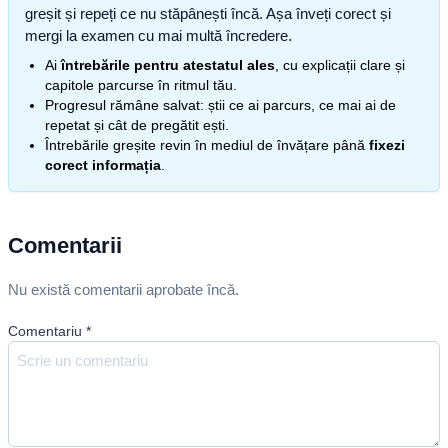
greșit și repeți ce nu stăpânești încă. Așa înveți corect și
mergi la examen cu mai multă încredere.
Ai
întrebările pentru atestatul ales
, cu explicații clare și
capitole parcurse în ritmul tău.
Progresul rămâne salvat: știi ce ai parcurs, ce mai ai de
repetat și cât de pregătit ești.
Întrebările greșite revin în mediul de învățare până
fixezi
corect informația
.
Comentarii
Nu există comentarii aprobate încă.
Comentariu
*