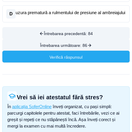
uzura prematură a rulmentului de presiune al ambreiajului
D
Întrebarea precedentă:
84
Întrebarea următoare:
86
Verifică răspunsul
Vrei să iei atestatul fără stres?
În
aplicația SoferOnline
înveți organizat, cu pași simpli:
parcurgi capitolele pentru atestat, faci întrebările, vezi ce ai
greșit și repeți ce nu stăpânești încă. Așa înveți corect și
mergi la examen cu mai multă încredere.