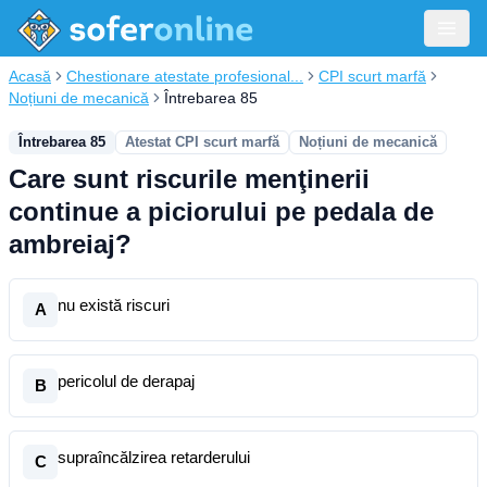
Acasă
Chestionare atestate profesional...
CPI scurt marfă
Noțiuni de mecanică
Întrebarea 85
Întrebarea 85
Atestat CPI scurt marfă
Noțiuni de mecanică
Care sunt riscurile menţinerii
continue a piciorului pe pedala de
ambreiaj?
nu există riscuri
A
pericolul de derapaj
B
supraîncălzirea retarderului
C