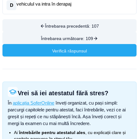
vehiculul va intra în derapaj
D
Întrebarea precedentă:
107
Întrebarea următoare:
109
Verifică răspunsul
Vrei să iei atestatul fără stres?
În
aplicația SoferOnline
înveți organizat, cu pași simpli:
parcurgi capitolele pentru atestat, faci întrebările, vezi ce ai
greșit și repeți ce nu stăpânești încă. Așa înveți corect și
mergi la examen cu mai multă încredere.
Ai
întrebările pentru atestatul ales
, cu explicații clare și
capitole parcurse în ritmul tău.