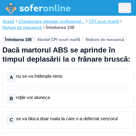
Acasă
Chestionare atestate profesional...
CPI scurt marfă
Noțiuni de mecanică
Întrebarea 108
Întrebarea 108
Atestat CPI scurt marfă
Noțiuni de mecanică
Dacă martorul ABS se aprinde în
timpul deplasării la o frânare bruscă:
nu se va întâmpla nimic
A
roţile vor aluneca
B
se va bloca doar roata la care s-a defectat senzorul
C