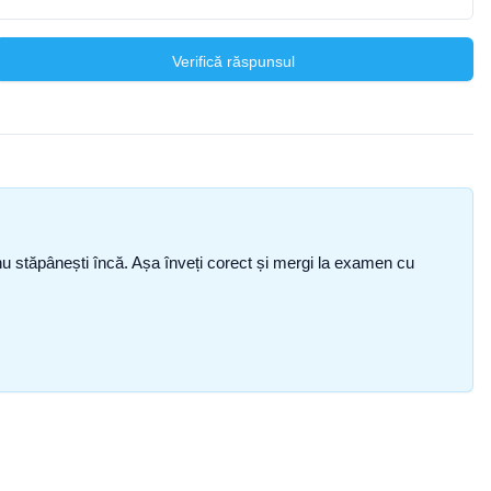
Verifică răspunsul
ce nu stăpânești încă. Așa înveți corect și mergi la examen cu