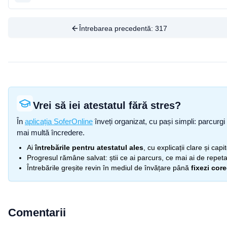
Întrebarea precedentă:
317
Vrei să iei atestatul fără stres?
În
aplicația SoferOnline
înveți organizat, cu pași simpli: parcurgi 
mai multă încredere.
Ai
întrebările pentru atestatul ales
, cu explicații clare și cap
Progresul rămâne salvat: știi ce ai parcurs, ce mai ai de repetat
Întrebările greșite revin în mediul de învățare până
fixezi cor
Comentarii