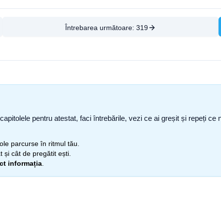
Întrebarea următoare:
319
capitolele pentru atestat, faci întrebările, vezi ce ai greșit și repeți 
itole parcurse în ritmul tău.
 și cât de pregătit ești.
ect informația
.