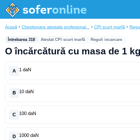
Acasă
Chestionare atestate profesional...
CPI scurt marfă
Regul
Întrebarea 318
Atestat CPI scurt marfă
Reguli incarcare
O încărcătură cu masa de 1 kg
1 daN
A
10 daN
B
100 daN
C
1000 daN
D