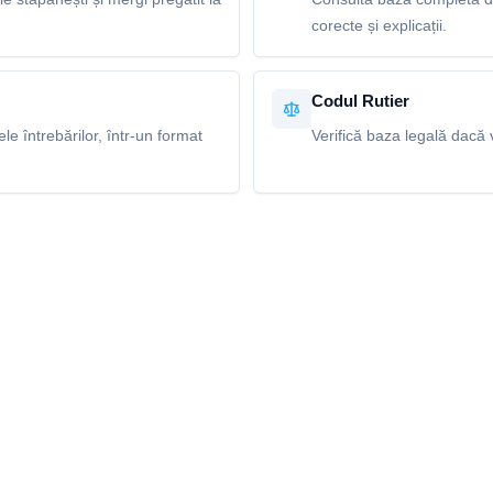
corecte și explicații.
Codul Rutier
e întrebărilor, într-un format
Verifică baza legală dacă v