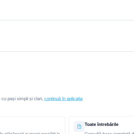
e cu pași simpli și clari,
continuă în aplicația
Toate întrebările
le stăpânești și mergi pregătit la
Consultă baza completă de