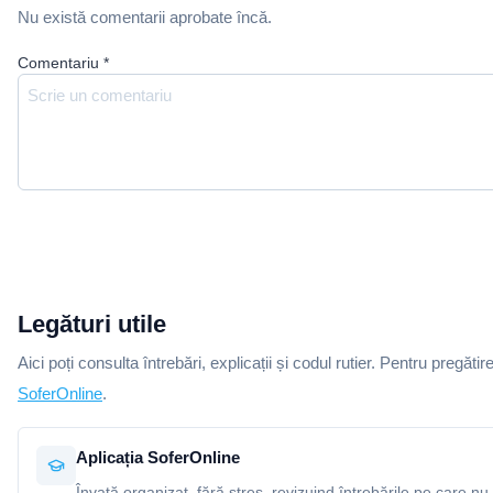
Nu există comentarii aprobate încă.
Comentariu
*
Legături utile
Aici poți consulta întrebări, explicații și codul rutier. Pentru pregătir
SoferOnline
.
Aplicația SoferOnline
Învață organizat, fără stres, revizuind întrebările pe care nu 