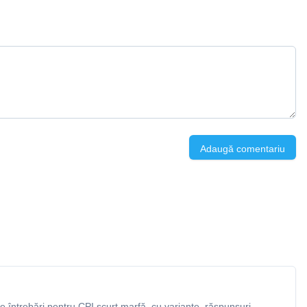
Adaugă comentariu
 întrebări pentru CPI scurt marfă, cu variante, răspunsuri