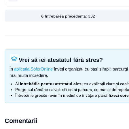
Întrebarea precedentă:
332
Vrei să iei atestatul fără stres?
În
aplicația SoferOnline
înveți organizat, cu pași simpli: parcurgi 
mai multă încredere.
Ai
întrebările pentru atestatul ales
, cu explicații clare și cap
Progresul rămâne salvat: știi ce ai parcurs, ce mai ai de repetat
Întrebările greșite revin în mediul de învățare până
fixezi cor
Comentarii