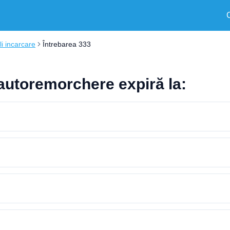
i incarcare
Întrebarea 333
 autoremorchere expiră la: