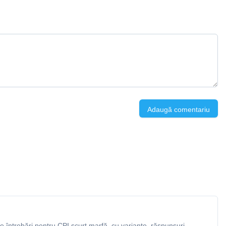
Adaugă comentariu
 întrebări pentru CPI scurt marfă, cu variante, răspunsuri