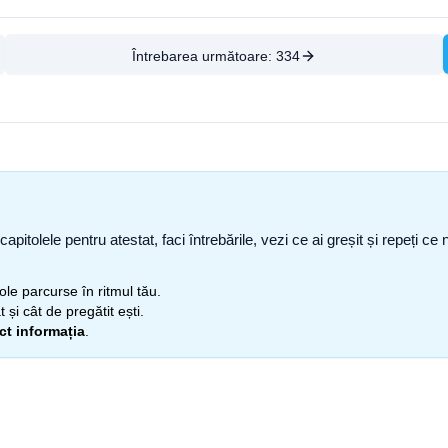
Întrebarea următoare:
334
capitolele pentru atestat, faci întrebările, vezi ce ai greșit și repeți 
itole parcurse în ritmul tău.
 și cât de pregătit ești.
ect informația
.