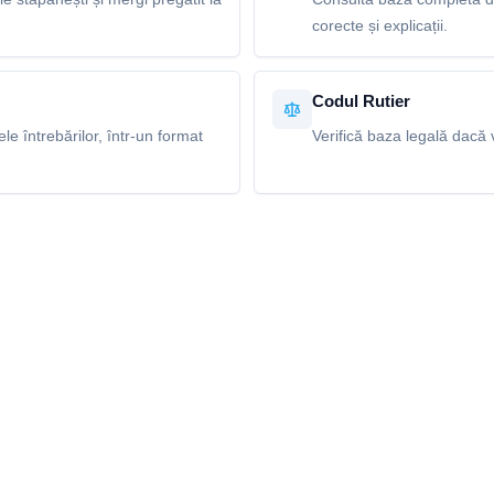
corecte și explicații.
Codul Rutier
e întrebărilor, într-un format
Verifică baza legală dacă v