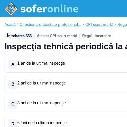
Acasă
Chestionare atestate profesional...
CPI scurt marfă
Regul
Întrebarea 333
Atestat CPI scurt marfă
Reguli incarcare
Inspecţia tehnică periodică la
1 an de la ultima inspecţie
A
2 ani de la ultima inspecţie
B
3 ani de la ultima inspecţie
C
6 luni de la ultima inspecţie
D