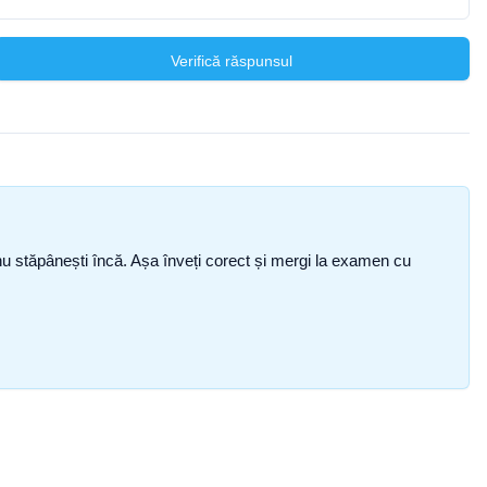
Verifică răspunsul
ce nu stăpânești încă. Așa înveți corect și mergi la examen cu