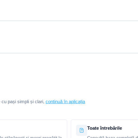
e cu pași simpli și clari,
continuă în aplicația
Toate întrebările
le stăpânești și mergi pregătit la
Consultă baza completă de