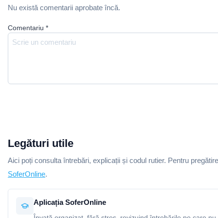
Nu există comentarii aprobate încă.
Comentariu
*
Legături utile
Aici poți consulta întrebări, explicații și codul rutier. Pentru pregătir
SoferOnline
.
Aplicația SoferOnline
Învață organizat, fără stres, revizuind întrebările pe care nu 