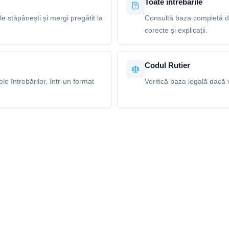
Toate întrebările
le stăpânești și mergi pregătit la
Consultă baza completă de
corecte și explicații.
Codul Rutier
e întrebărilor, într-un format
Verifică baza legală dacă v