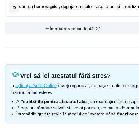
oprirea hemoragiilor, degajarea căilor respiratorii şi imobiliza
D
Întrebarea precedentă:
21
Vrei să iei atestatul fără stres?
În
aplicația SoferOnline
înveți organizat, cu pași simpli: parcurgi 
mai multă încredere.
Ai
întrebările pentru atestatul ales
, cu explicații clare și cap
Progresul rămâne salvat: știi ce ai parcurs, ce mai ai de repetat
Întrebările greșite revin în mediul de învățare până
fixezi cor