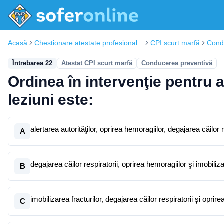
Acasă
Chestionare atestate profesional...
CPI scurt marfă
Cond
Întrebarea 22
Atestat CPI scurt marfă
Conducerea preventivă
Ordinea în intervenţie pentru 
leziuni este:
alertarea autorităţilor, oprirea hemoragiilor, degajarea căilor r
A
degajarea căilor respiratorii, oprirea hemoragiilor şi imobiliza
B
imobilizarea fracturilor, degajarea căilor respiratorii şi oprir
C