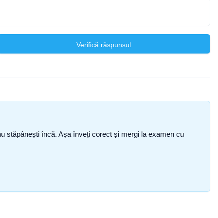
Verifică răspunsul
ce nu stăpânești încă. Așa înveți corect și mergi la examen cu