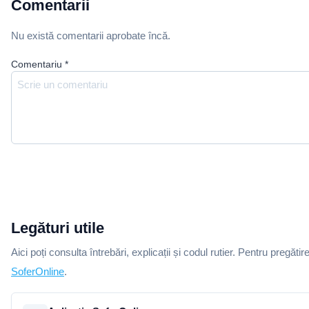
Comentarii
Nu există comentarii aprobate încă.
Comentariu
*
Legături utile
Aici poți consulta întrebări, explicații și codul rutier. Pentru pregătir
SoferOnline
.