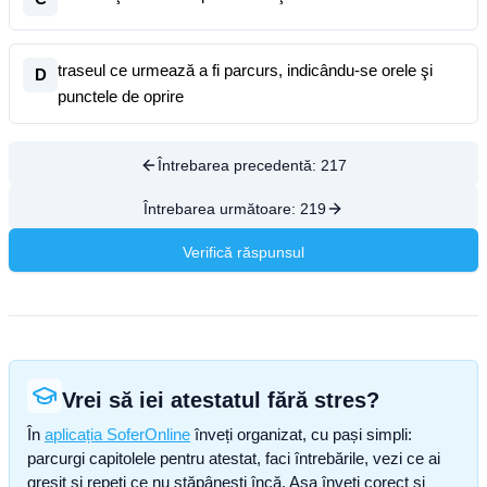
traseul ce urmează a fi parcurs, indicându-se orele şi
D
punctele de oprire
Întrebarea precedentă:
217
Întrebarea următoare:
219
Verifică răspunsul
Vrei să iei atestatul fără stres?
În
aplicația SoferOnline
înveți organizat, cu pași simpli:
parcurgi capitolele pentru atestat, faci întrebările, vezi ce ai
greșit și repeți ce nu stăpânești încă. Așa înveți corect și