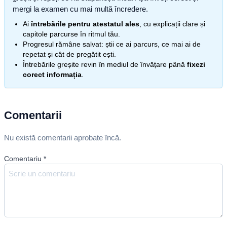
mergi la examen cu mai multă încredere.
Ai
întrebările pentru atestatul ales
, cu explicații clare și
capitole parcurse în ritmul tău.
Progresul rămâne salvat: știi ce ai parcurs, ce mai ai de
repetat și cât de pregătit ești.
Întrebările greșite revin în mediul de învățare până
fixezi
corect informația
.
Comentarii
Nu există comentarii aprobate încă.
Comentariu
*