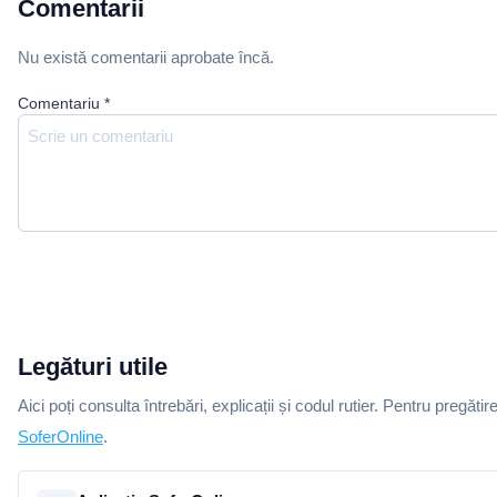
Comentarii
Nu există comentarii aprobate încă.
Comentariu
*
Legături utile
Aici poți consulta întrebări, explicații și codul rutier. Pentru pregătir
SoferOnline
.