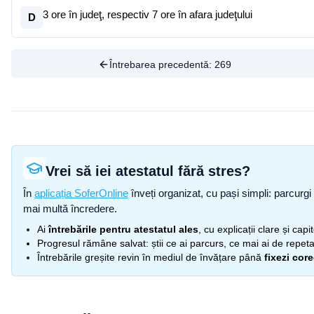
3 ore în judeţ, respectiv 7 ore în afara judeţului
D
Întrebarea precedentă:
269
Vrei să iei atestatul fără stres?
În
aplicația SoferOnline
înveți organizat, cu pași simpli: parcurgi 
mai multă încredere.
Ai
întrebările pentru atestatul ales
, cu explicații clare și cap
Progresul rămâne salvat: știi ce ai parcurs, ce mai ai de repetat
Întrebările greșite revin în mediul de învățare până
fixezi cor