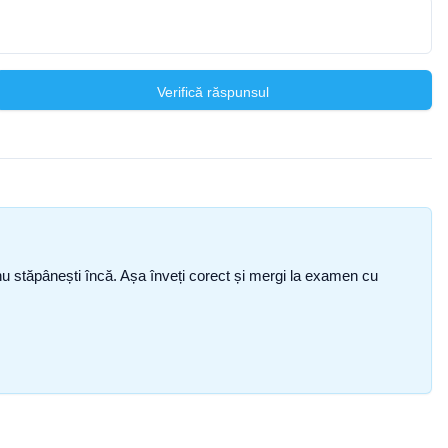
Verifică răspunsul
ce nu stăpânești încă. Așa înveți corect și mergi la examen cu