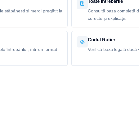
Toate întrebările
le stăpânești și mergi pregătit la
Consultă baza completă de
corecte și explicații.
Codul Rutier
e întrebărilor, într-un format
Verifică baza legală dacă v