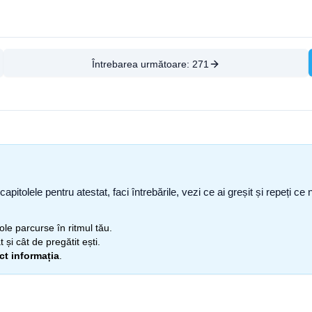
Întrebarea următoare:
271
capitolele pentru atestat, faci întrebările, vezi ce ai greșit și repeți 
itole parcurse în ritmul tău.
 și cât de pregătit ești.
ect informația
.