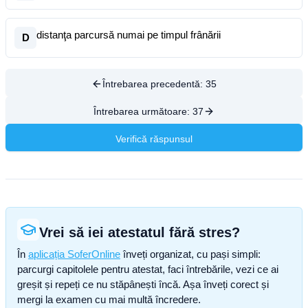
distanţa parcursă numai pe timpul frânării
D
Întrebarea precedentă:
35
Întrebarea următoare:
37
Verifică răspunsul
Vrei să iei atestatul fără stres?
În
aplicația SoferOnline
înveți organizat, cu pași simpli:
parcurgi capitolele pentru atestat, faci întrebările, vezi ce ai
greșit și repeți ce nu stăpânești încă. Așa înveți corect și
mergi la examen cu mai multă încredere.