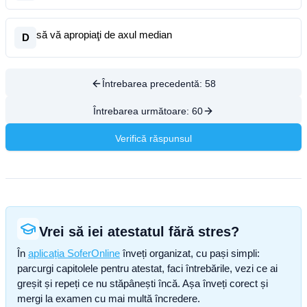
să vă apropiaţi de axul median
D
Întrebarea precedentă:
58
Întrebarea următoare:
60
Verifică răspunsul
Vrei să iei atestatul fără stres?
În
aplicația SoferOnline
înveți organizat, cu pași simpli:
parcurgi capitolele pentru atestat, faci întrebările, vezi ce ai
greșit și repeți ce nu stăpânești încă. Așa înveți corect și
mergi la examen cu mai multă încredere.