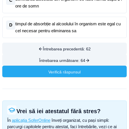
C
ore de somn
timpul de absorbție al alcoolului în organism este egal cu
D
cel necesar pentru eliminarea sa
Întrebarea precedentă:
62
Întrebarea următoare:
64
Verifică răspunsul
Vrei să iei atestatul fără stres?
În
aplicația SoferOnline
înveți organizat, cu pași simpli:
parcurgi capitolele pentru atestat, faci întrebările, vezi ce ai