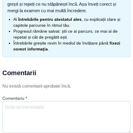
greșit și repeți ce nu stăpânești încă. Așa înveți corect și
mergi la examen cu mai multă încredere.
Ai
întrebările pentru atestatul ales
, cu explicații clare și
capitole parcurse în ritmul tău.
Progresul rămâne salvat: știi ce ai parcurs, ce mai ai de
repetat și cât de pregătit ești.
Întrebările greșite revin în mediul de învățare până
fixezi
corect informația
.
Comentarii
Nu există comentarii aprobate încă.
Comentariu
*