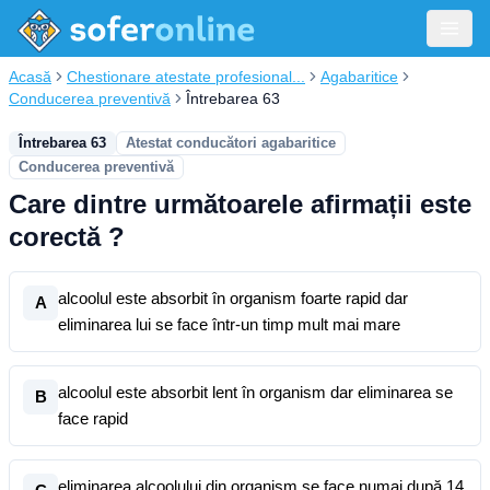
Acasă
Chestionare atestate profesional...
Agabaritice
Conducerea preventivă
Întrebarea 63
Întrebarea 63
Atestat conducători agabaritice
Conducerea preventivă
Care dintre următoarele afirmații este
corectă ?
alcoolul este absorbit în organism foarte rapid dar
A
eliminarea lui se face într-un timp mult mai mare
alcoolul este absorbit lent în organism dar eliminarea se
B
face rapid
eliminarea alcoolului din organism se face numai după 14