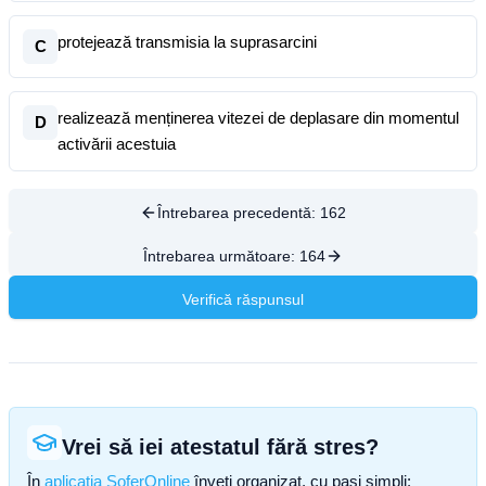
protejează transmisia la suprasarcini
C
realizează menținerea vitezei de deplasare din momentul
D
activării acestuia
Întrebarea precedentă:
162
Întrebarea următoare:
164
Verifică răspunsul
Vrei să iei atestatul fără stres?
În
aplicația SoferOnline
înveți organizat, cu pași simpli: