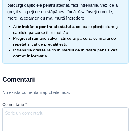
parcurgi capitolele pentru atestat, faci întrebările, vezi ce ai
greșit și repeți ce nu stăpânești încă. Așa înveți corect și
mergi la examen cu mai multă încredere.
Ai
întrebările pentru atestatul ales
, cu explicații clare și
capitole parcurse în ritmul tău.
Progresul rămâne salvat: știi ce ai parcurs, ce mai ai de
repetat și cât de pregătit ești.
Întrebările greșite revin în mediul de învățare până
fixezi
corect informația
.
Comentarii
Nu există comentarii aprobate încă.
Comentariu
*