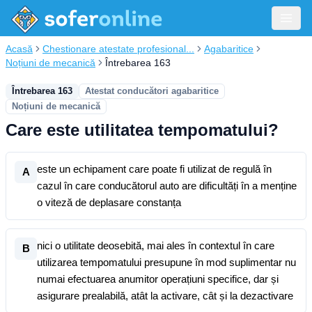
Acasă
Chestionare atestate profesional...
Agabaritice
Noțiuni de mecanică
Întrebarea 163
Întrebarea 163
Atestat conducători agabaritice
Noțiuni de mecanică
Care este utilitatea tempomatului?
este un echipament care poate fi utilizat de regulă în
A
cazul în care conducătorul auto are dificultăți în a menține
o viteză de deplasare constanța
nici o utilitate deosebită, mai ales în contextul în care
B
utilizarea tempomatului presupune în mod suplimentar nu
numai efectuarea anumitor operațiuni specifice, dar și
asigurare prealabilă, atât la activare, cât și la dezactivare